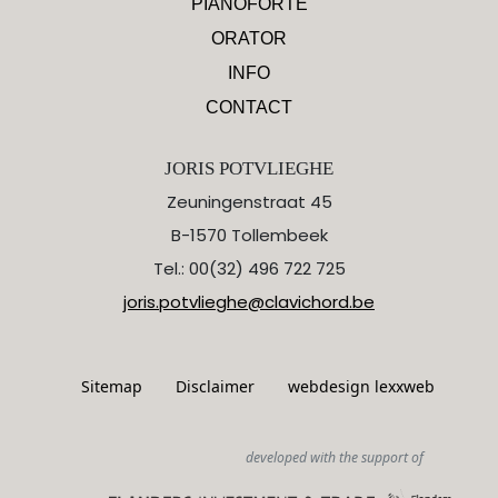
PIANOFORTE
ORATOR
INFO
CONTACT
JORIS POTVLIEGHE
Zeuningenstraat 45
B-1570 Tollembeek
Tel.: 00(32) 496 722 725
joris.potvlieghe@clavichord.be
Sitemap
Disclaimer
webdesign lexxweb
developed with the support of