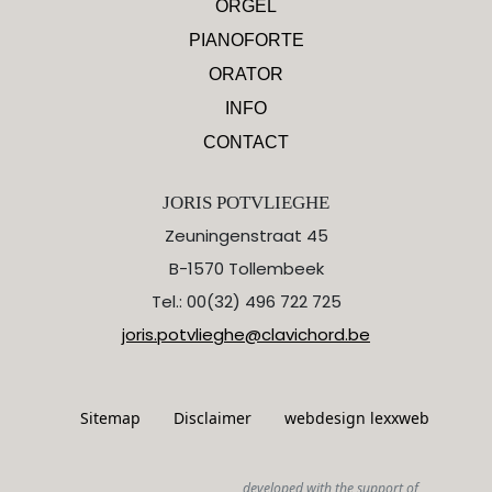
ORGEL
PIANOFORTE
ORATOR
INFO
CONTACT
JORIS POTVLIEGHE
Zeuningenstraat 45
B-1570 Tollembeek
Tel.: 00(32) 496 722 725
joris.potvlieghe@clavichord.be
Sitemap
Disclaimer
webdesign lexxweb
developed with the support of