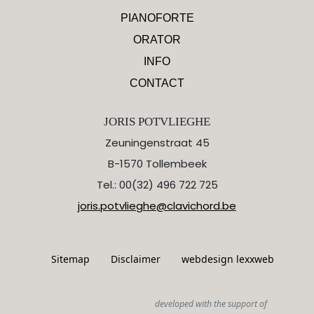
PIANOFORTE
ORATOR
INFO
CONTACT
JORIS POTVLIEGHE
Zeuningenstraat 45
B-1570 Tollembeek
Tel.: 00(32) 496 722 725
joris.potvlieghe@clavichord.be
Sitemap
Disclaimer
webdesign lexxweb
developed with the support of