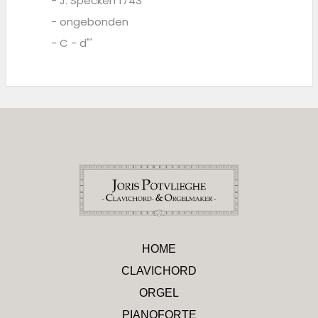
- J. Specken 1743
- ongebonden
- C - d"'
HOME
CLAVICHORD
ORGEL
PIANOFORTE